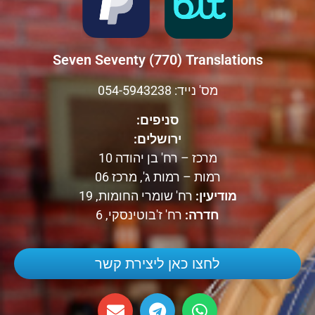
Seven Seventy (770) Translations
מס' נייד: 054-5943238
סניפים:
ירושלים:
מרכז – רח' בן יהודה 10
רמות – רמות ג', מרכז 06
מודיעין:
רח' שומרי החומות, 19
חדרה:
רח' ז'בוטינסקי, 6
לחצו כאן ליצירת קשר