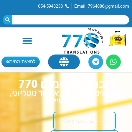
054-5943238
Email: 7964886@gmail.com
להצעת מחיר
חברת תרגומים 770
תרגומים מקצועיים, אישור נוטריוני,
אפוסטיל
70 שפות עקריות