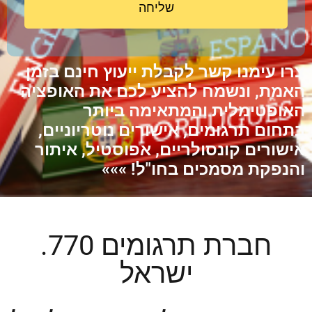
שליחה
צרו עימנו קשר לקבלת ייעוץ חינם בזמן
האמת, ונשמח להציע לכם את האופציה
האופטימלית והמתאימה ביותר
בתחום תרגומים, אישורים נוטריוניים,
אישורים קונסולריים, אפוסטיל, איתור
והנפקת מסמכים בחו"ל!
»»»
חברת תרגומים 770.
ישראל